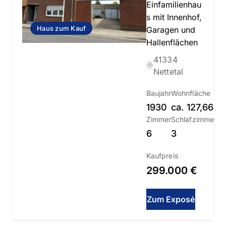
Einfamilienhau
s mit Innenhof,
Haus zum Kauf
Garagen und
Hallenflächen
41334
Nettetal
Baujahr
Wohnfläche
1930
ca.
127,66
m
Zimmer
Schlafzimmer
6
3
Kaufpreis
299.000 €
Zum Exposé