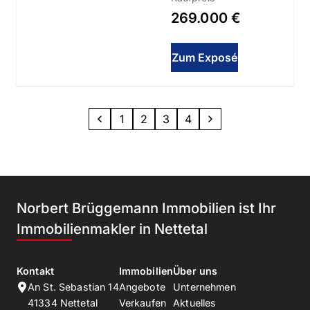
269.000 €
Zum Exposé
1
2
3
4
Norbert Brüggemann Immobilien ist Ihr
Immobilienmakler in Nettetal
Kontakt
Immobilien
Über uns
An St. Sebastian 14
Angebote
Unternehmen
41334
Nettetal
Verkaufen
Aktuelles