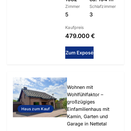
Zimmer
Schlafzimmer
5
3
Kaufpreis
479.000 €
Zum Exposé
Slide 1 of 28
Wohnen mit
Wohlfühlfaktor –
großzügiges
Einfamilienhaus mit
Haus zum Kauf
Kamin, Garten und
Garage in Nettetal