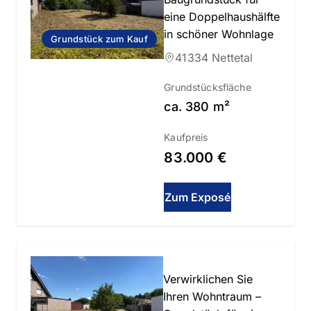
eine Doppelhaushälfte
in schöner Wohnlage
Grundstück zum Kauf
41334 Nettetal
Grundstücksfläche
ca.
380
m²
Kaufpreis
83.000 €
Zum Exposé
Slide 1 of 4
Verwirklichen Sie
Ihren Wohntraum –