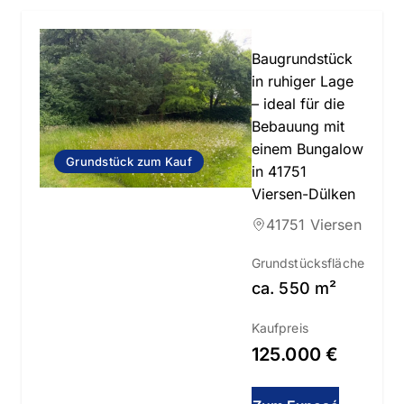
Slide 1 of 1
Baugrundstück
in ruhiger Lage
– ideal für die
Bebauung mit
einem Bungalow
Grundstück zum Kauf
in 41751
Viersen-Dülken
41751 Viersen
Grundstücksfläche
ca.
550
m²
Kaufpreis
125.000 €