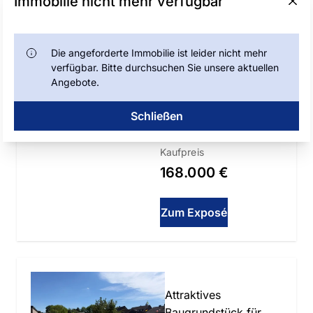
Immobilie nicht mehr verfügbar
Doppelhaus oder
großzügiges
Grundstück zum Kauf
Einfamilienhaus
Die angeforderte Immobilie ist leider nicht mehr
verfügbar. Bitte durchsuchen Sie unsere aktuellen
41334 Nettetal
Angebote.
Grundstücksfläche
Schließen
ca.
770
m²
Kaufpreis
168.000 €
Zum Exposé
Slide 1 of 4
Attraktives
Baugrundstück für