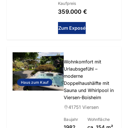
Kaufpreis
359.000 €
Zum Exposé
Slide 1 of 32
Wohnkomfort mit
Urlaubsgefühl –
moderne
Haus zum Kauf
Doppelhaushälfte mit
Sauna und Whirlpool in
Viersen-Boisheim
41751 Viersen
Baujahr
Wohnfläche
1982
ca.
154
m²