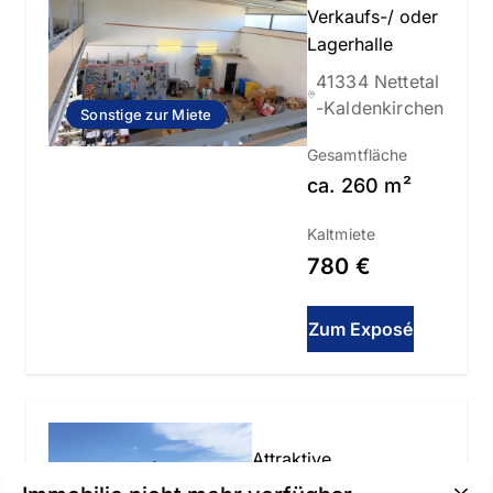
Verkaufs-/ oder
Lagerhalle
41334 Nettetal
-Kaldenkirchen
Sonstige zur Miete
Gesamtfläche
ca.
260
m²
Kaltmiete
780 €
Zum Exposé
Slide 1 of 1
Attraktive
Baugrundstücke für ein