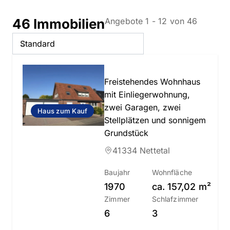
46 Immobilien
Angebote 1 - 12 von 46
Slide 1 of 25
Freistehendes Wohnhaus
mit Einliegerwohnung,
zwei Garagen, zwei
Haus zum Kauf
Stellplätzen und sonnigem
Grundstück
41334 Nettetal
Baujahr
Wohnfläche
1970
ca.
157,02
m²
Zimmer
Schlafzimmer
6
3