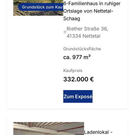
6-Familienhaus in ruhiger
Grundstück zum Kauf
Ortslage von Nettetal-
Schaag
Riether Straße 36,
41334 Nettetal
Grundstücksfläche
ca.
977
m²
Kaufpreis
332.000 €
Zum Exposé
Slide 1 of 9
Ladenlokal -