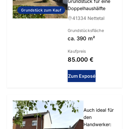
Grundstück für eine
Doppelhaushälfte
Grundstück zum Kauf
41334 Nettetal
Grundstücksfläche
ca.
390
m²
Kaufpreis
85.000 €
Zum Exposé
Slide 1 of 1
Auch ideal für
den
Handwerker: