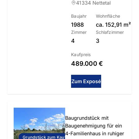
41334 Nettetal
Baujahr
Wohnfläche
1988
ca.
152,91
m²
Zimmer
Schlafzimmer
4
3
Kaufpreis
489.000 €
Zum Exposé
Baugrundstück mit
Baugenehmigung für ein
4-Familienhaus in ruhiger
Grundstück zum Kauf